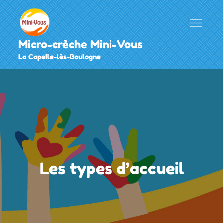
Micro-crèche Mini-Vous
La Capelle-lès-Boulogne
Les types d’accueil