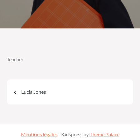
Teacher
Navigation
Lucia Jones
de
l’article
Mentions légales
- Kidspress by
Theme Palace